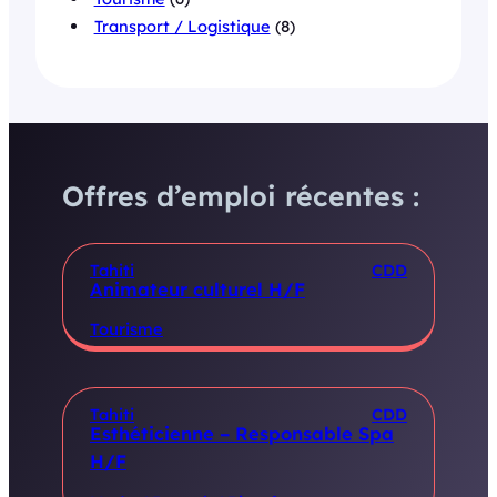
Transport / Logistique
(8)
Offres d’emploi récentes :
Tahiti
CDD
Animateur culturel H/F
Tourisme
Tahiti
CDD
Esthéticienne – Responsable Spa
H/F