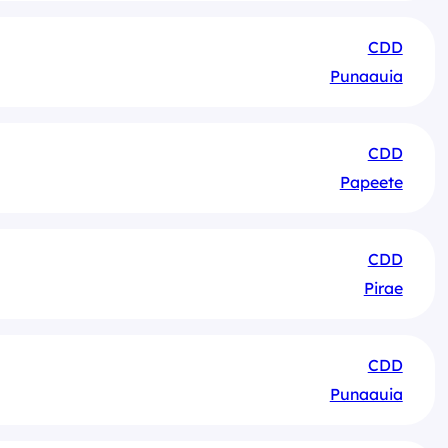
CDD
Punaauia
CDD
Papeete
CDD
Pirae
CDD
Punaauia