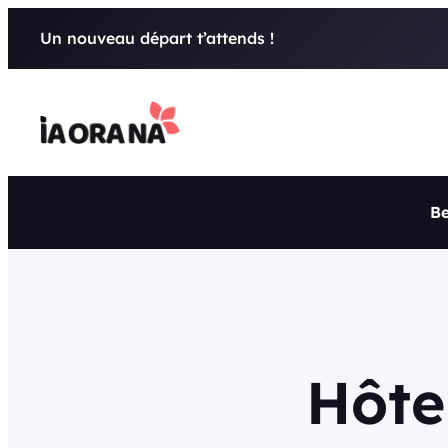
Aller
Un nouveau départ t’attends !
au
contenu
Be
Hôte