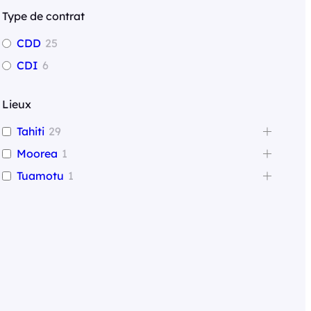
r
Type de contrat
c
CDD
25
h
CDI
6
e
r
Lieux
Tahiti
29
Moorea
1
Tuamotu
1