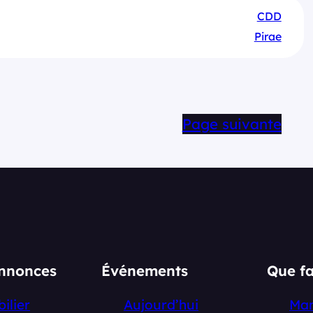
CDD
Pirae
Page suivante
annonces
Événements
Que fa
ilier
Aujourd’hui
Ma