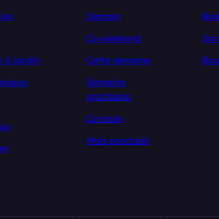
les
Demain
Boi
Ce weekend
Sor
 & jardin
Cette semaine
Bou
onique
Semaine
prochaine
Ce mois
ux
Mois prochain
es