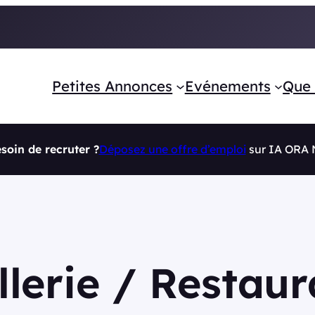
Petites Annonces
Evénements
Que 
soin de recruter ?
Déposez une offre d’emploi
sur IA ORA
llerie / Restaur