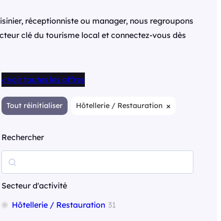
isinier, réceptionniste ou manager, nous regroupons
secteur clé du tourisme local et connectez-vous dès
< voir toutes les offres
×
Tout réinitialiser
Hôtellerie / Restauration
Rechercher
R
e
c
Secteur d'activité
h
Hôtellerie / Restauration
31
e