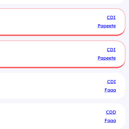
CDI
Papeete
CDI
Papeete
CDI
Faaa
CDD
Faaa