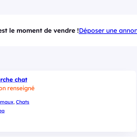
est le moment de vendre !
Déposer une anno
rche chat
non renseigné
imaux
, 
Chats
ea