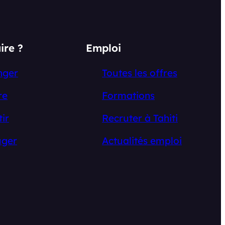
ire ?
Emploi
nger
Toutes les offres
re
Formations
tir
Recruter à Tahiti
ger
Actualités emploi