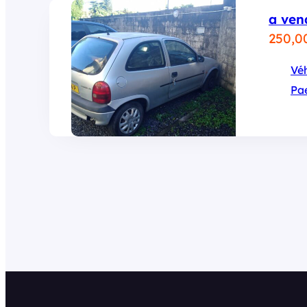
a ven
250,0
Véh
Pa