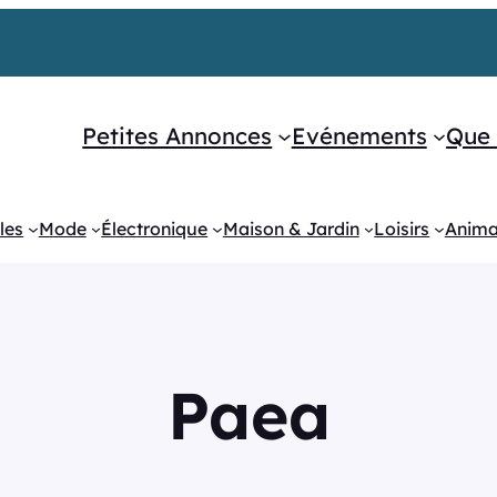
Petites Annonces
Evénements
Que 
les
Mode
Électronique
Maison & Jardin
Loisirs
Anim
Paea