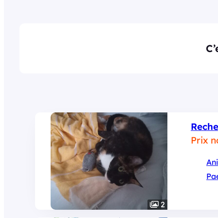
C’
Reche
Prix 
An
Pa
2