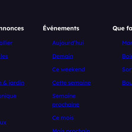
annonces
Événements
Que fa
ilier
Aujourd’hui
Ma
les
Demain
Boi
Ce weekend
Sor
 & jardin
Cette semaine
Bou
onique
Semaine
prochaine
Ce mois
ux
Mois prochain