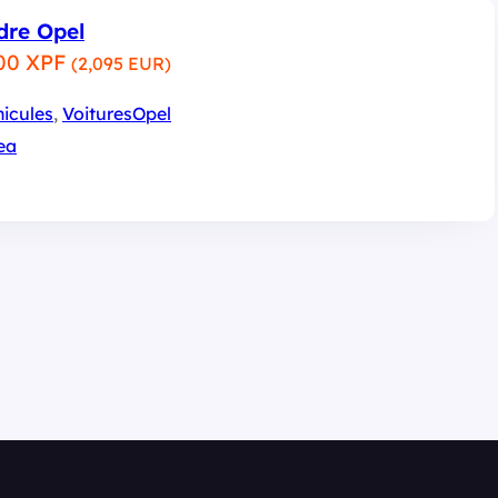
dre Opel
00 XPF
(2,095 EUR)
icules
, 
Voitures
Opel
ea