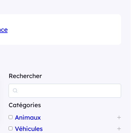
nce
Rechercher
R
e
c
Catégories
h
Animaux
e
Véhicules
r