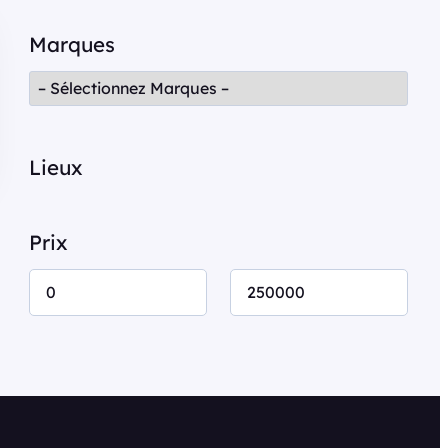
c
Marques
h
e
r
Lieux
Prix