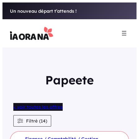
Aller
Un nouveau départ t’attends !
au
contenu
Papeete
< voir toutes les offres
Filtré (14)
Finance / Comptabilité / Gestion