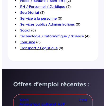
Mode / Beauté / Bien-être
(2)
RH / Personnel / Juridique
(2)
Secrétariat
(3)
Service à la personne
(0)
Services publics Administrations
(0)
Social
(0)
Technologie / Informatique / Science
(4)
Tourisme
(6)
Transport / Logistique
(8)
Offres d’emploi récentes :
Tahiti
CDD
Animateur culturel H/F