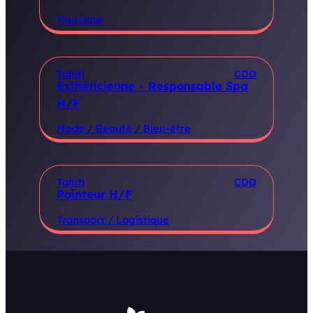
Tourisme
Tahiti
CDD
Esthéticienne – Responsable Spa
H/F
Mode / Beauté / Bien-être
Tahiti
CDD
Pointeur H/F
Transport / Logistique