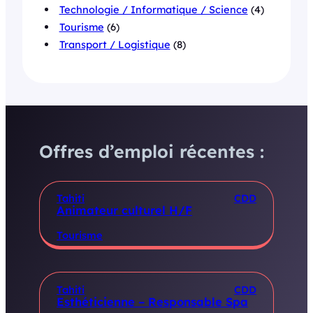
Technologie / Informatique / Science
(4)
Tourisme
(6)
Transport / Logistique
(8)
Offres d’emploi récentes :
Tahiti
CDD
Animateur culturel H/F
Tourisme
Tahiti
CDD
Esthéticienne – Responsable Spa