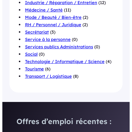
Industrie / Réparation / Entretien
(12)
Médecine / Santé
(11)
Mode / Beauté / Bien-être
(2)
RH / Personnel / Juridique
(2)
Secrétariat
(3)
Service à la personne
(0)
Services publics Administrations
(0)
Social
(0)
Technologie / Informatique / Science
(4)
Tourisme
(6)
Transport / Logistique
(8)
Offres d’emploi récentes :