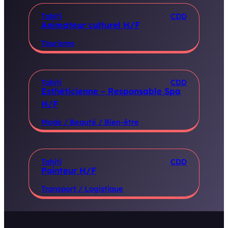
Tahiti
CDD
Animateur culturel H/F
Tourisme
Tahiti
CDD
Esthéticienne – Responsable Spa
H/F
Mode / Beauté / Bien-être
Tahiti
CDD
Pointeur H/F
Transport / Logistique