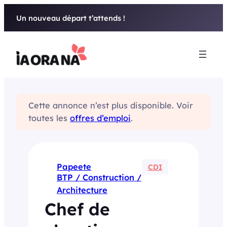
Aller
Un nouveau départ t’attends !
au
contenu
Cette annonce n’est plus disponible. Voir
toutes les
offres d’emploi
.
Papeete
CDI
BTP / Construction /
Architecture
Chef de