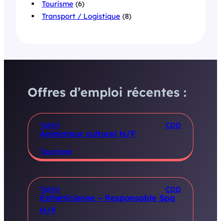
Tourisme
(6)
Transport / Logistique
(8)
Offres d’emploi récentes :
Tahiti
CDD
Animateur culturel H/F
Tourisme
Tahiti
CDD
Esthéticienne – Responsable Spa
H/F