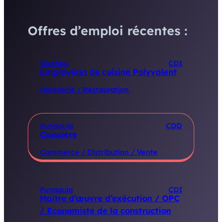
Offres d’emploi récentes :
Tikehau
CDI
Employé(e) de cuisine Polyvalent
Hôtellerie / Restauration
Punaauia
CDD
Caissière
Commerce / Distribution / Vente
Punaauia
CDI
Maitre d’œuvre d’exécution / OPC
/ Economiste de la construction