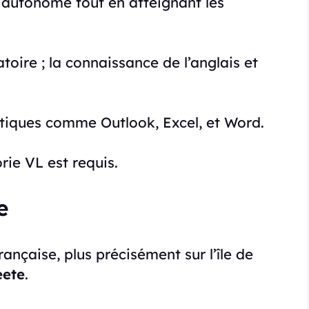
 autonome tout en atteignant les
toire ; la connaissance de l’anglais et
utiques comme Outlook, Excel, et Word.
ie VL est requis.
e
ançaise, plus précisément sur l’île de
eete
.