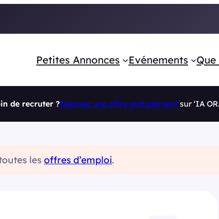
Petites Annonces
Evénements
Que 
in de recruter ?
Déposer une offre gratuitement
sur ‘IA O
 toutes les
offres d’emploi
.