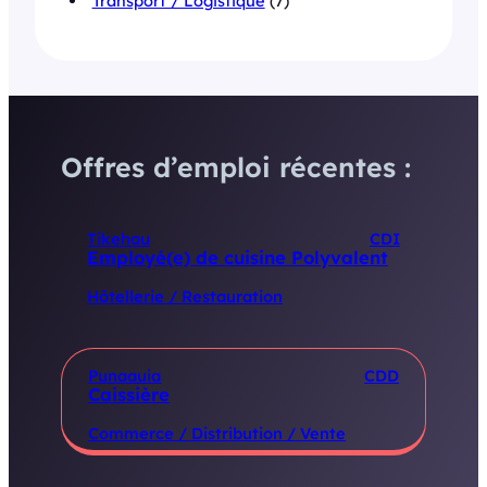
Transport / Logistique
(7)
Offres d’emploi récentes :
Tikehau
CDI
Employé(e) de cuisine Polyvalent
Hôtellerie / Restauration
Punaauia
CDD
Caissière
Commerce / Distribution / Vente