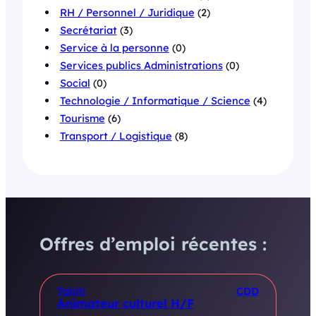
RH / Personnel / Juridique
(2)
Secrétariat
(3)
Service à la personne
(0)
Services publics Administrations
(0)
Social
(0)
Technologie / Informatique / Science
(4)
Tourisme
(6)
Transport / Logistique
(8)
Offres d’emploi récentes :
Tahiti
CDD
Animateur culturel H/F