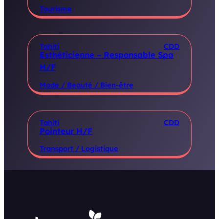
Tourisme
Tahiti
CDD
Esthéticienne – Responsable Spa
H/F
Mode / Beauté / Bien-être
Tahiti
CDD
Pointeur H/F
Transport / Logistique