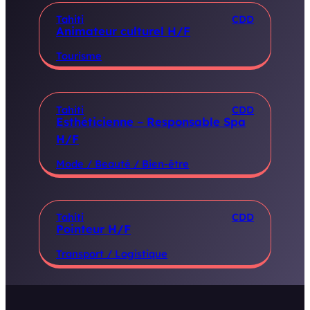
Tahiti
CDD
Animateur culturel H/F
Tourisme
Tahiti
CDD
Esthéticienne – Responsable Spa
H/F
Mode / Beauté / Bien-être
Tahiti
CDD
Pointeur H/F
Transport / Logistique