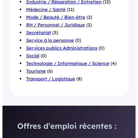
Industrie / Réparation / Entretien
(12)
Médecine / Santé
(11)
Mode / Beauté / Bien-être
(2)
RH / Personnel / Juridique
(2)
Secrétariat
(3)
Service à la personne
(0)
Services publics Administrations
(0)
Social
(0)
Technologie / Informatique / Science
(4)
Tourisme
(6)
Transport / Logistique
(8)
Offres d’emploi récentes :