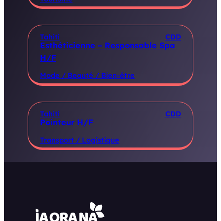
Tahiti
CDD
Esthéticienne – Responsable Spa
H/F
Mode / Beauté / Bien-être
Tahiti
CDD
Pointeur H/F
Transport / Logistique