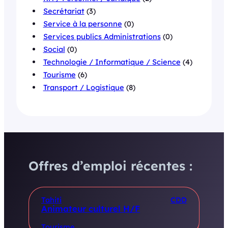
Secrétariat
(3)
Service à la personne
(0)
Services publics Administrations
(0)
Social
(0)
Technologie / Informatique / Science
(4)
Tourisme
(6)
Transport / Logistique
(8)
Offres d’emploi récentes :
Tahiti
CDD
Animateur culturel H/F
Tourisme