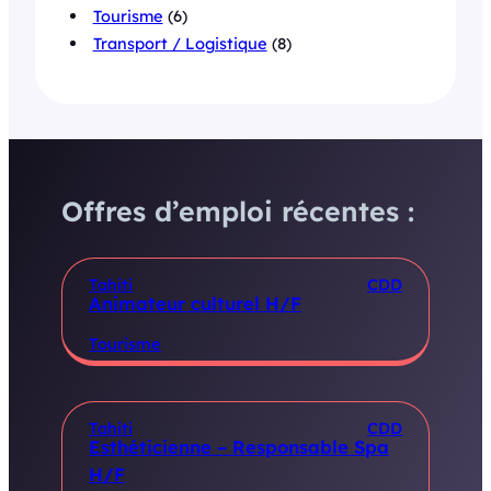
Tourisme
(6)
Transport / Logistique
(8)
Offres d’emploi récentes :
Tahiti
CDD
Animateur culturel H/F
Tourisme
Tahiti
CDD
Esthéticienne – Responsable Spa
H/F