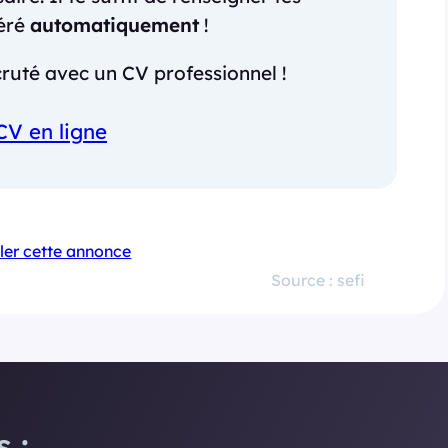
néré
automatiquement
!
ruté avec un CV professionnel !
CV en ligne
ler cette annonce
Source : sefi
 :