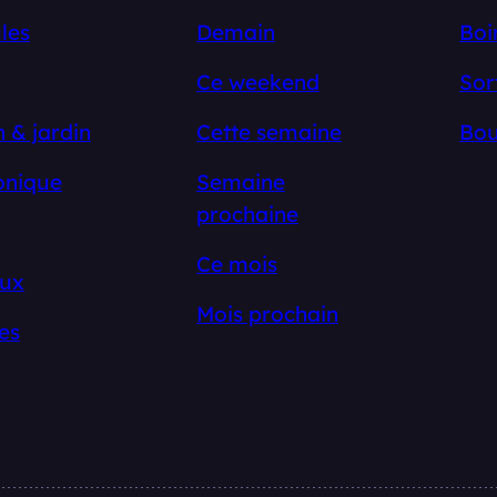
les
Demain
Boi
Ce weekend
Sor
 & jardin
Cette semaine
Bou
onique
Semaine
prochaine
Ce mois
ux
Mois prochain
es