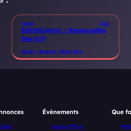
Tahiti
CDD
Esthéticienne – Responsable
Spa H/F
Mode / Beauté / Bien-être
annonces
Événements
Que fa
ilier
Aujourd’hui
Ma