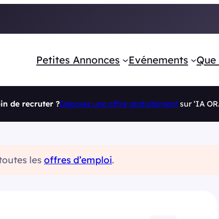
Petites Annonces
Evénements
Que 
in de recruter ?
Déposer une offre gratuitement
sur ‘IA O
 toutes les
offres d’emploi
.