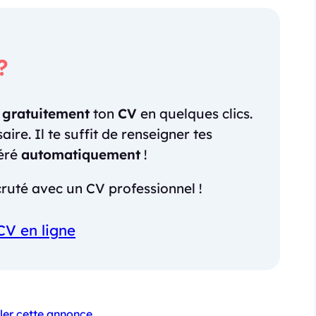
?
r
gratuitement
ton
CV
en quelques clics.
re. Il te suffit de renseigner tes
néré
automatiquement
!
ruté avec un CV professionnel !
CV en ligne
ler cette annonce