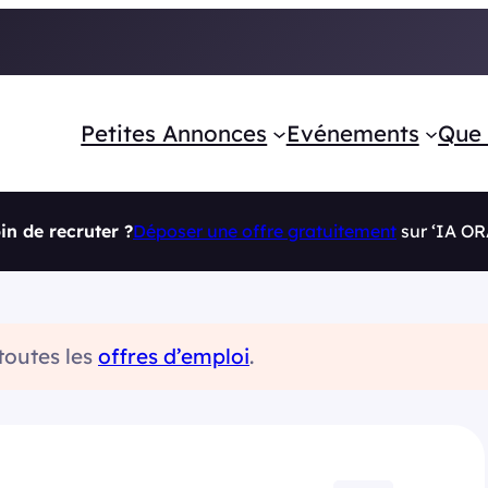
Petites Annonces
Evénements
Que 
in de recruter ?
Déposer une offre gratuitement
sur ‘IA O
 toutes les
offres d’emploi
.