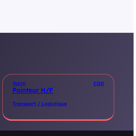
Tahiti
CDD
Pointeur H/F
Transport / Logistique