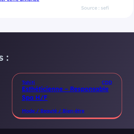
Source : sefi
 :
Tahiti
CDD
Esthéticienne – Responsable
Spa H/F
Mode / Beauté / Bien-être