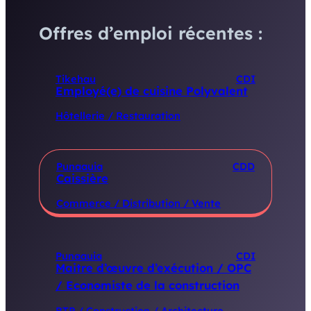
Offres d’emploi récentes :
Tikehau
CDI
Employé(e) de cuisine Polyvalent
Hôtellerie / Restauration
Punaauia
CDD
Caissière
Commerce / Distribution / Vente
Punaauia
CDI
Maitre d’œuvre d’exécution / OPC
/ Economiste de la construction
BTP / Construction / Architecture