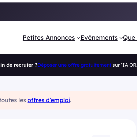
Petites Annonces
Evénements
Que 
in de recruter ?
Déposer une offre gratuitement
sur ‘IA O
 toutes les
offres d’emploi
.