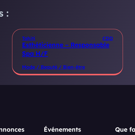
 :
Tahiti
CDD
Esthéticienne – Responsable
Spa H/F
Mode / Beauté / Bien-être
annonces
Événements
Que fa