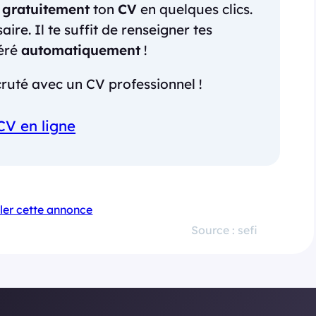
r
gratuitement
ton
CV
en quelques clics.
re. Il te suffit de renseigner tes
néré
automatiquement
!
ruté avec un CV professionnel !
CV en ligne
ler cette annonce
Source : sefi