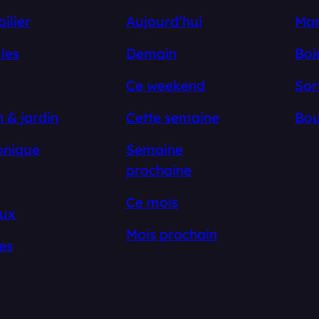
ilier
Aujourd’hui
Ma
les
Demain
Boi
Ce weekend
Sor
 & jardin
Cette semaine
Bou
onique
Semaine
prochaine
Ce mois
ux
Mois prochain
es