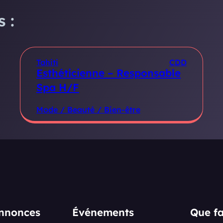
 :
Tahiti
CDD
Esthéticienne – Responsable
Spa H/F
Mode / Beauté / Bien-être
annonces
Événements
Que fa