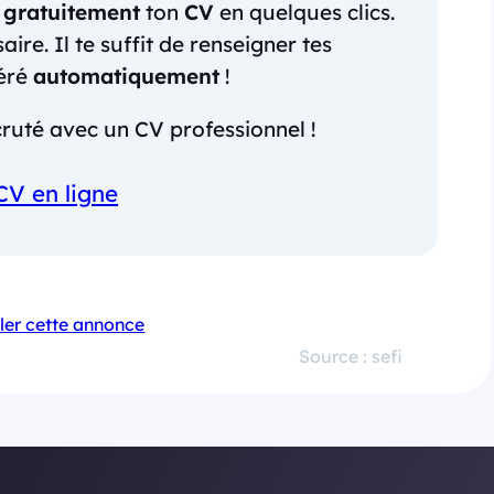
r
gratuitement
ton
CV
en quelques clics.
re. Il te suffit de renseigner tes
néré
automatiquement
!
ruté avec un CV professionnel !
CV en ligne
ler cette annonce
Source : sefi