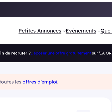
Petites Annonces
Evénements
Que 
in de recruter ?
Déposer une offre gratuitement
sur ‘IA O
 toutes les
offres d’emploi
.