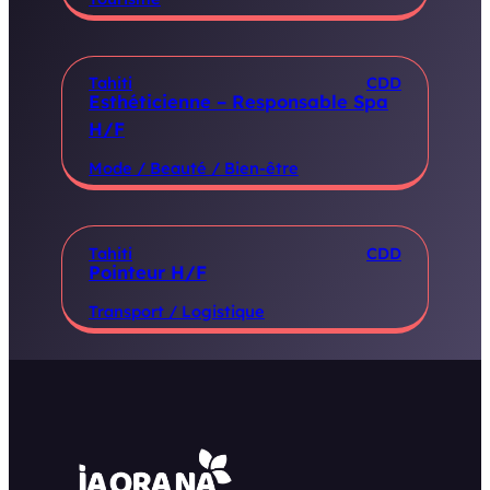
Tahiti
CDD
Esthéticienne – Responsable Spa
H/F
Mode / Beauté / Bien-être
Tahiti
CDD
Pointeur H/F
Transport / Logistique