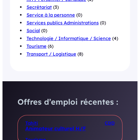
Secrétariat
(3)
Service à la personne
(0)
Services publics Administrations
(0)
Social
(0)
Technologie / Informatique / Science
(4)
Tourisme
(6)
Transport / Logistique
(8)
Offres d’emploi récentes :
Tahiti
CDD
Animateur culturel H/F
Tourisme