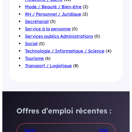
Mode / Beauté / Bien-être
(2)
RH / Personnel / Juridique
(2)
Secrétariat
(3)
Service à la personne
(0)
Services publics Administrations
(0)
Social
(0)
Technologie / Informatique / Science
(4)
Tourisme
(6)
Transport / Logistique
(8)
Offres d’emploi récentes :
Tahiti
CDD