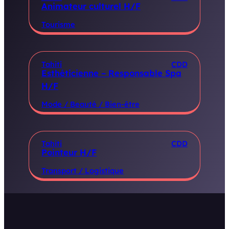
Animateur culturel H/F
Tourisme
Tahiti
CDD
Esthéticienne – Responsable Spa
H/F
Mode / Beauté / Bien-être
Tahiti
CDD
Pointeur H/F
Transport / Logistique