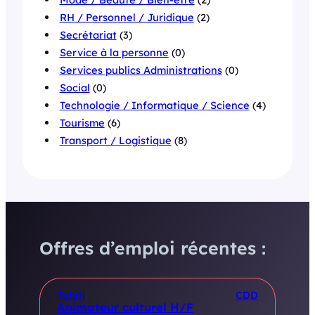
RH / Personnel / Juridique
(2)
Secrétariat
(3)
Service à la personne
(0)
Services publics Administrations
(0)
Social
(0)
Technologie / Informatique / Science
(4)
Tourisme
(6)
Transport / Logistique
(8)
Offres d’emploi récentes :
Tahiti
CDD
Animateur culturel H/F