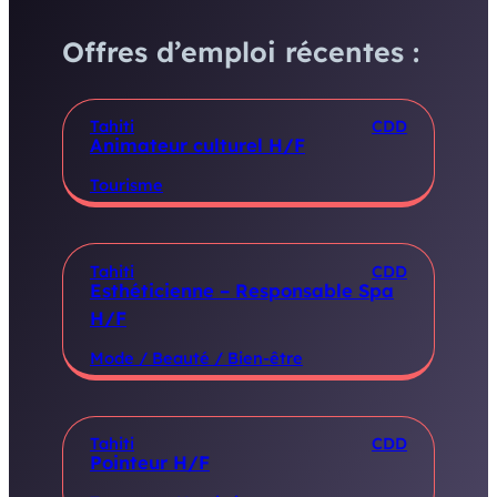
Offres d’emploi récentes :
Tahiti
CDD
Animateur culturel H/F
Tourisme
Tahiti
CDD
Esthéticienne – Responsable Spa
H/F
Mode / Beauté / Bien-être
Tahiti
CDD
Pointeur H/F