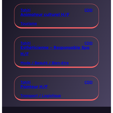
Tahiti
CDD
Animateur culturel H/F
Tourisme
Tahiti
CDD
Esthéticienne – Responsable Spa
H/F
Mode / Beauté / Bien-être
Tahiti
CDD
Pointeur H/F
Transport / Logistique