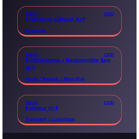
Tahiti
CDD
Animateur culturel H/F
Tourisme
Tahiti
CDD
Esthéticienne – Responsable Spa
H/F
Mode / Beauté / Bien-être
Tahiti
CDD
Pointeur H/F
Transport / Logistique