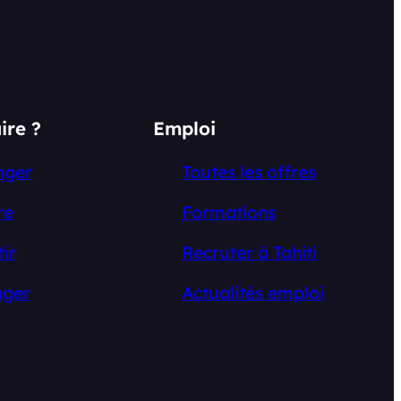
ire ?
Emploi
nger
Toutes les offres
re
Formations
tir
Recruter à Tahiti
ger
Actualités emploi