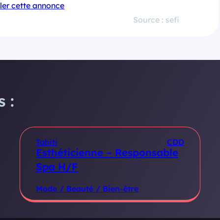
ler cette annonce
Source : sefi
 :
Tahiti
CDD
Esthéticienne – Responsable
Spa H/F
Mode / Beauté / Bien-être