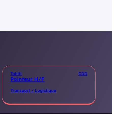
Tahiti
CDD
Pointeur H/F
Transport / Logistique