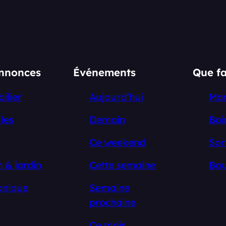
annonces
Événements
Que fa
ilier
Aujourd’hui
Ma
les
Demain
Boi
Ce weekend
Sor
 & jardin
Cette semaine
Bou
onique
Semaine
prochaine
Ce mois