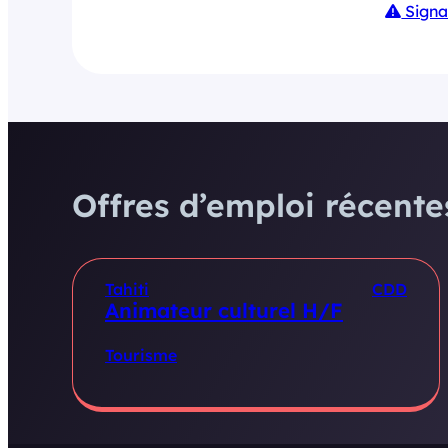
Signa
Offres d’emploi récentes
Tahiti
CDD
Animateur culturel H/F
Tourisme