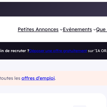
Petites Annonces
Evénements
Que 
in de recruter ?
Déposer une offre gratuitement
sur ‘IA O
 toutes les
offres d’emploi
.