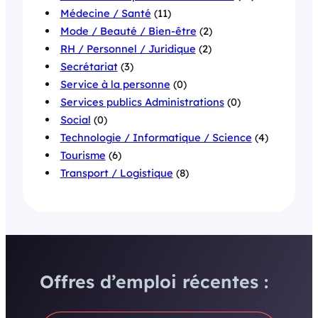
Médecine / Santé
(11)
Mode / Beauté / Bien-être
(2)
RH / Personnel / Juridique
(2)
Secrétariat
(3)
Service à la personne
(0)
Services publics Administrations
(0)
Social
(0)
Technologie / Informatique / Science
(4)
Tourisme
(6)
Transport / Logistique
(8)
Offres d’emploi récentes :