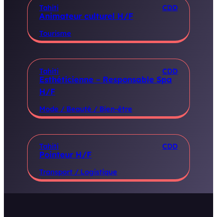
Tahiti
CDD
Animateur culturel H/F
Tourisme
Tahiti
CDD
Esthéticienne – Responsable Spa
H/F
Mode / Beauté / Bien-être
Tahiti
CDD
Pointeur H/F
Transport / Logistique