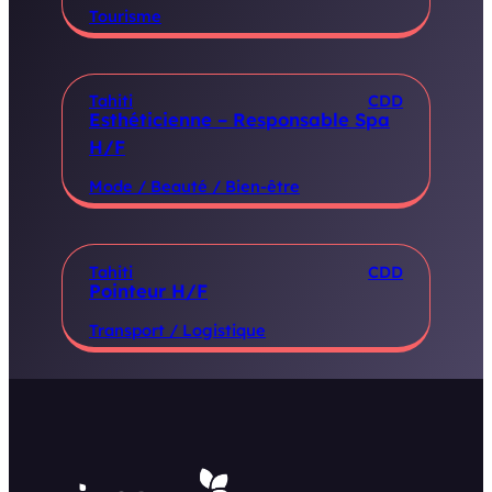
Tourisme
Tahiti
CDD
Esthéticienne – Responsable Spa
H/F
Mode / Beauté / Bien-être
Tahiti
CDD
Pointeur H/F
Transport / Logistique