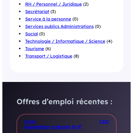
RH / Personnel / Juridique
(2)
Secrétariat
(3)
Service à la personne
(0)
Services publics Administrations
(0)
Social
(0)
Technologie / Informatique / Science
(4)
Tourisme
(6)
Transport / Logistique
(8)
Offres d’emploi récentes :
Tahiti
CDD
Animateur culturel H/F