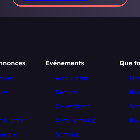
annonces
Événements
Que fa
ilier
Aujourd’hui
Ma
les
Demain
Boi
Ce weekend
Sor
 & jardin
Cette semaine
Bou
onique
Semaine