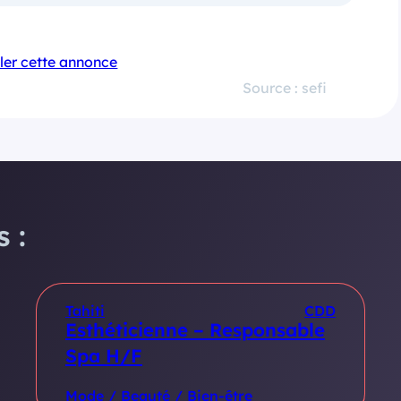
ler cette annonce
Source : sefi
 :
Tahiti
CDD
Esthéticienne – Responsable
Spa H/F
Mode / Beauté / Bien-être