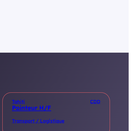
Tahiti
CDD
Pointeur H/F
Transport / Logistique