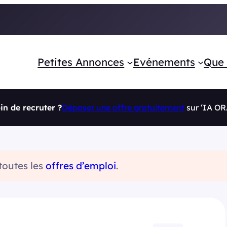
Petites Annonces
Evénements
Que 
in de recruter ?
Déposer une offre gratuitement
sur ‘IA O
 toutes les
offres d’emploi
.