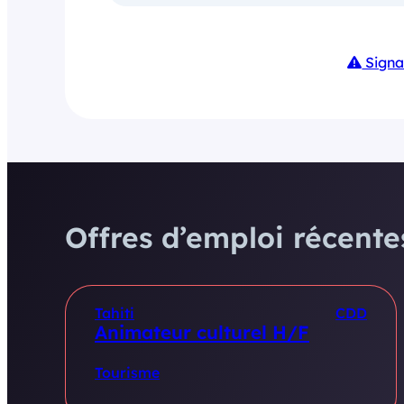
Signa
Offres d’emploi récentes
Tahiti
CDD
Animateur culturel H/F
Tourisme