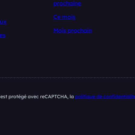
prochaine
Ce mois
ux
Mois prochain
es
e est protégé avec reCAPTCHA, la
politique de confidentialit