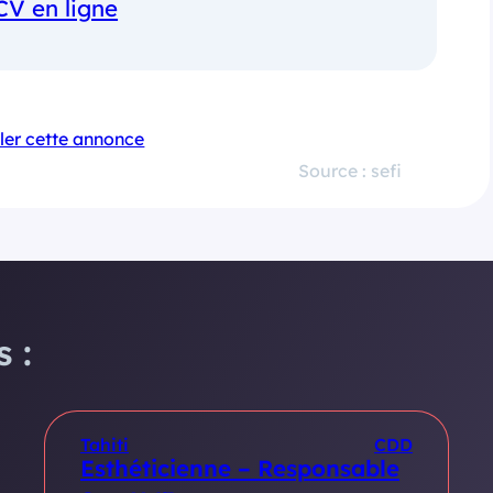
CV en ligne
ler cette annonce
Source : sefi
 :
Tahiti
CDD
Esthéticienne – Responsable