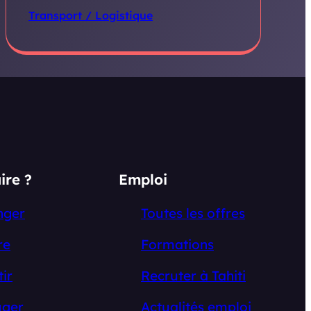
Transport / Logistique
ire ?
Emploi
nger
Toutes les offres
re
Formations
tir
Recruter à Tahiti
ger
Actualités emploi