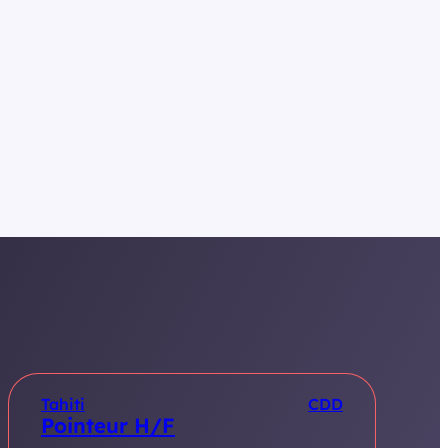
Tahiti
CDD
Pointeur H/F