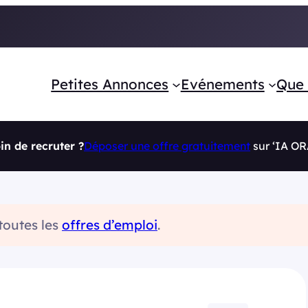
Petites Annonces
Evénements
Que 
in de recruter ?
Déposer une offre gratuitement
sur ‘IA O
 toutes les
offres d’emploi
.