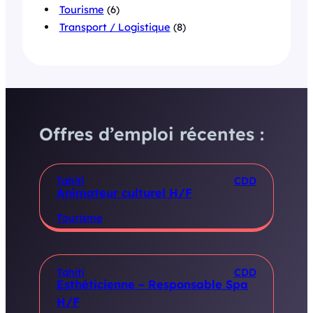
Tourisme
(6)
Transport / Logistique
(8)
Offres d’emploi récentes :
Tahiti
CDD
Animateur culturel H/F
Tourisme
Tahiti
CDD
Esthéticienne – Responsable Spa
H/F