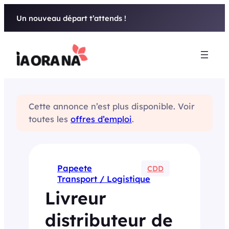
Aller
Un nouveau départ t’attends !
au
contenu
Cette annonce n’est plus disponible. Voir
toutes les
offres d’emploi
.
Papeete
CDD
Transport / Logistique
Livreur
distributeur de