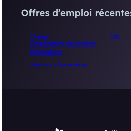
Offres d’emploi récentes
Tikehau
CDI
Employé(e) de cuisine
Polyvalent
Hôtellerie / Restauration