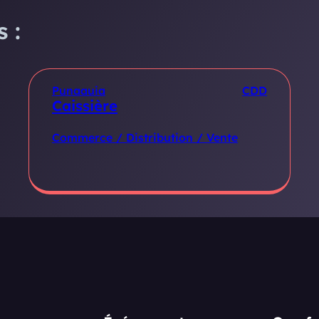
 :
Punaauia
CDD
Caissière
Commerce / Distribution / Vente