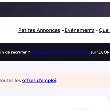
Petites Annonces
Evénements
Que 
in de recruter ?
Déposer une offre gratuitement
sur ‘IA O
 toutes les
offres d’emploi
.