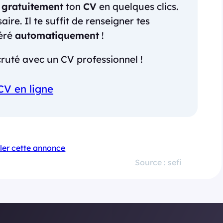
r
gratuitement
ton
CV
en quelques clics.
re. Il te suffit de renseigner tes
néré
automatiquement
!
ruté avec un CV professionnel !
CV en ligne
ler cette annonce
Source : sefi