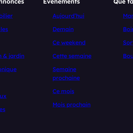
annonces
Événements
Que fa
ilier
Aujourd’hui
Ma
les
Demain
Boi
Ce weekend
Sor
 & jardin
Cette semaine
Bou
onique
Semaine
prochaine
Ce mois
ux
Mois prochain
es