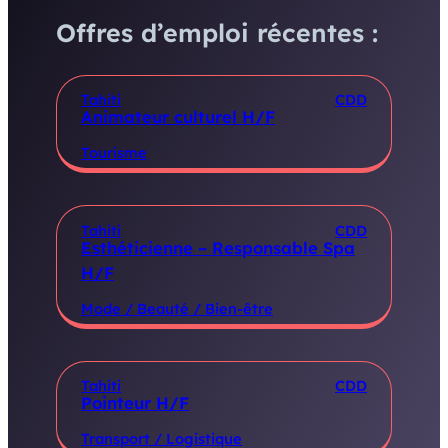
Offres d’emploi récentes :
Tahiti
CDD
Animateur culturel H/F
Tourisme
Tahiti
CDD
Esthéticienne – Responsable Spa
H/F
Mode / Beauté / Bien-être
Tahiti
CDD
Pointeur H/F
Transport / Logistique