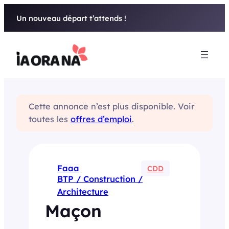
Aller
Un nouveau départ t’attends !
au
contenu
Cette annonce n’est plus disponible. Voir
toutes les
offres d’emploi
.
Faaa
CDD
BTP / Construction /
Architecture
Maçon