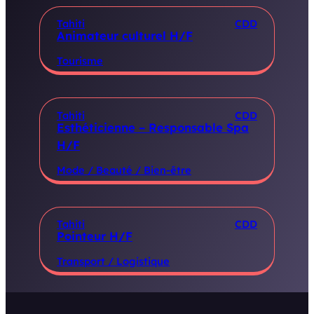
Tahiti
CDD
Animateur culturel H/F
Tourisme
Tahiti
CDD
Esthéticienne – Responsable Spa
H/F
Mode / Beauté / Bien-être
Tahiti
CDD
Pointeur H/F
Transport / Logistique