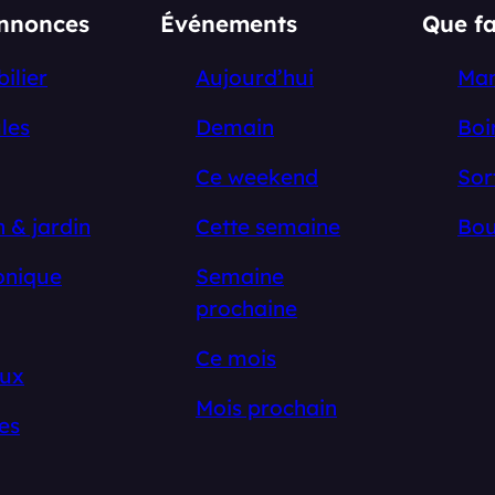
annonces
Événements
Que fa
ilier
Aujourd’hui
Ma
les
Demain
Boi
Ce weekend
Sor
 & jardin
Cette semaine
Bou
onique
Semaine
prochaine
Ce mois
ux
Mois prochain
es