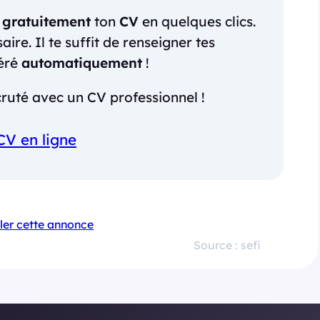
r
gratuitement
ton
CV
en quelques clics.
re. Il te suffit de renseigner tes
néré
automatiquement
!
ruté avec un CV professionnel !
CV en ligne
ler cette annonce
Source : sefi