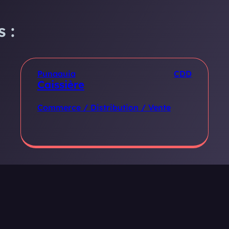
 :
Punaauia
CDD
Caissière
Commerce / Distribution / Vente