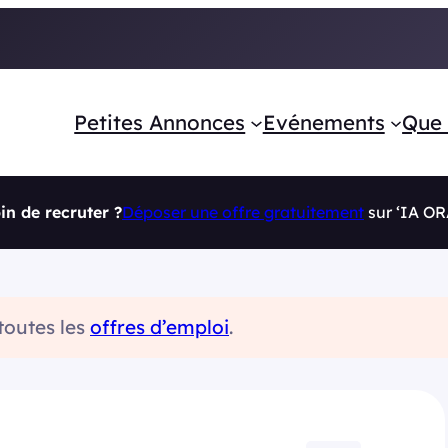
Petites Annonces
Evénements
Que 
in de recruter ?
Déposer une offre gratuitement
sur ‘IA O
 toutes les
offres d’emploi
.