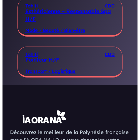
Tahiti
CDD
Esthéticienne – Responsable Spa
H/F
Mode / Beauté / Bien-être
Tahiti
CDD
Pointeur H/F
Transport / Logistique
Découvrez le meilleur de la Polynésie française