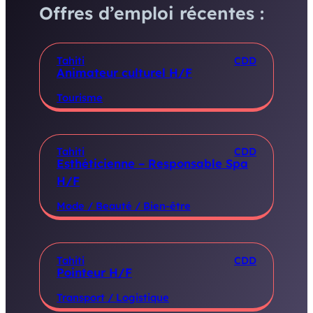
Offres d’emploi récentes :
Tahiti
CDD
Animateur culturel H/F
Tourisme
Tahiti
CDD
Esthéticienne – Responsable Spa
H/F
Mode / Beauté / Bien-être
Tahiti
CDD
Pointeur H/F
Transport / Logistique