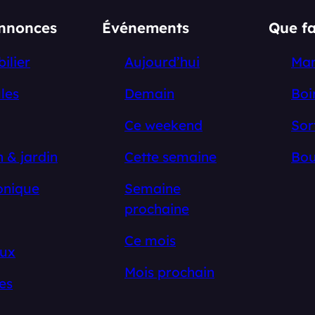
annonces
Événements
Que fa
ilier
Aujourd’hui
Ma
les
Demain
Boi
Ce weekend
Sor
 & jardin
Cette semaine
Bou
onique
Semaine
prochaine
Ce mois
ux
Mois prochain
es