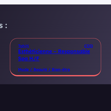
 :
Tahiti
CDD
Esthéticienne – Responsable
Spa H/F
Mode / Beauté / Bien-être