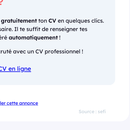
?
r
gratuitement
ton
CV
en quelques clics.
re. Il te suffit de renseigner tes
néré
automatiquement
!
ruté avec un CV professionnel !
CV en ligne
ler cette annonce
Source : sefi