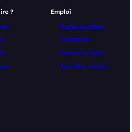
ire ?
Emploi
nger
Toutes les offres
re
Formations
tir
Recruter à Tahiti
ger
Actualités emploi