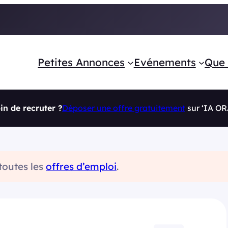
Petites Annonces
Evénements
Que 
in de recruter ?
Déposer une offre gratuitement
sur ‘IA O
 toutes les
offres d’emploi
.