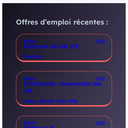
Offres d’emploi récentes :
Tahiti
CDD
Animateur culturel H/F
Tourisme
Tahiti
CDD
Esthéticienne – Responsable Spa
H/F
Mode / Beauté / Bien-être
Tahiti
CDD
Pointeur H/F