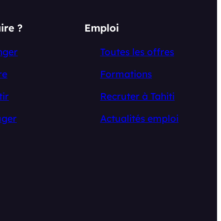
ire ?
Emploi
nger
Toutes les offres
re
Formations
tir
Recruter à Tahiti
ger
Actualités emploi