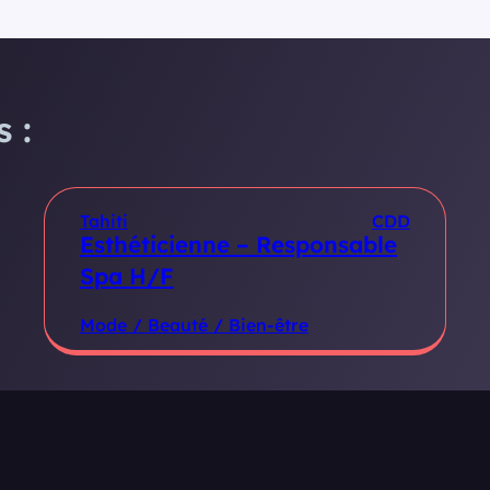
 :
Tahiti
CDD
Esthéticienne – Responsable
Spa H/F
Mode / Beauté / Bien-être