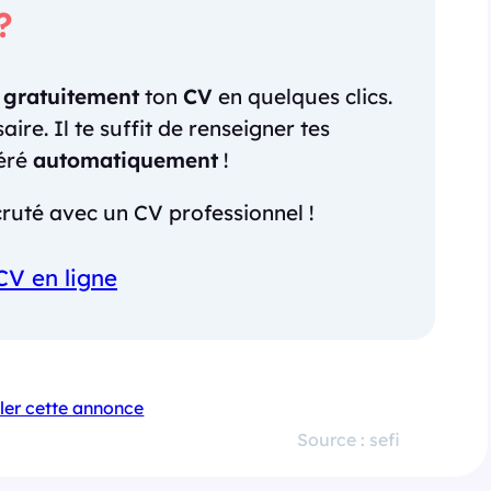
?
r
gratuitement
ton
CV
en quelques clics.
re. Il te suffit de renseigner tes
néré
automatiquement
!
ruté avec un CV professionnel !
CV en ligne
ler cette annonce
Source : sefi