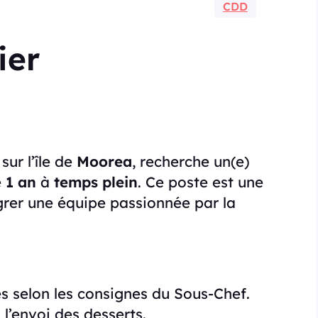
CDD
ier
, sur l’île de
Moorea
, recherche un(e)
e
1 an
à
temps plein
. Ce poste est une
grer une équipe passionnée par la
ies selon les consignes du Sous-Chef.
 l’envoi des desserts.