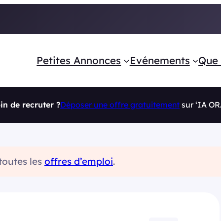
Petites Annonces
Evénements
Que 
in de recruter ?
Déposer une offre gratuitement
sur ‘IA O
 toutes les
offres d’emploi
.