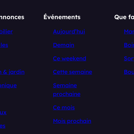
annonces
Événements
Que fa
ilier
Aujourd’hui
Ma
les
Demain
Boi
Ce weekend
Sor
 & jardin
Cette semaine
Bou
onique
Semaine
prochaine
Ce mois
ux
Mois prochain
es