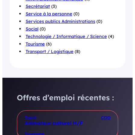
Secrétariat
(3)
Service à la personne
(0)
Services publics Administrations
(0)
Social
(0)
Technologie / Informatique / Science
(4)
Tourisme
(6)
Transport / Logistique
(8)
Offres d’emploi récentes :
Tahiti
CDD
Animateur culturel H/F
Tourisme