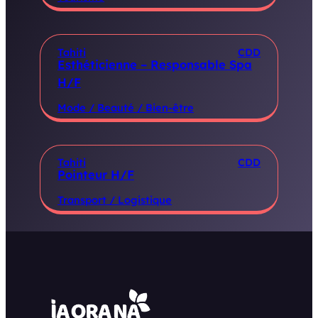
Tahiti
CDD
Esthéticienne – Responsable Spa
H/F
Mode / Beauté / Bien-être
Tahiti
CDD
Pointeur H/F
Transport / Logistique