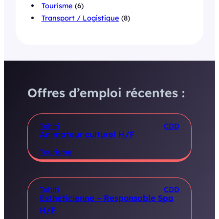
Tourisme
(6)
Transport / Logistique
(8)
Offres d’emploi récentes :
Tahiti
CDD
Animateur culturel H/F
Tourisme
Tahiti
CDD
Esthéticienne – Responsable Spa
H/F