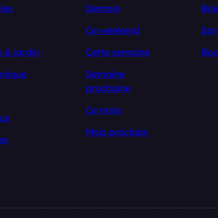
les
Demain
Boi
Ce weekend
Sor
 & jardin
Cette semaine
Bou
onique
Semaine
prochaine
Ce mois
ux
Mois prochain
es