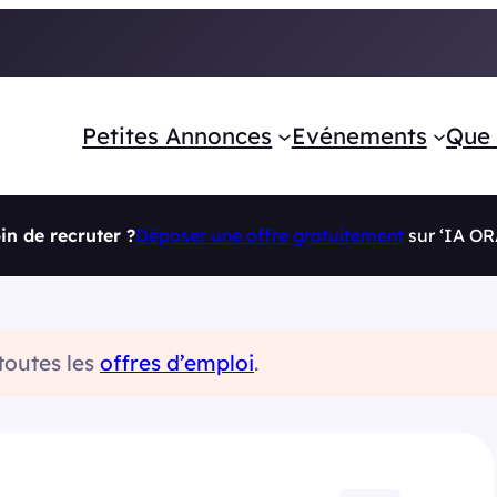
Petites Annonces
Evénements
Que 
in de recruter ?
Déposer une offre gratuitement
sur ‘IA O
 toutes les
offres d’emploi
.