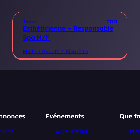
Tahiti
CDD
Esthéticienne – Responsable
Spa H/F
Mode / Beauté / Bien-être
annonces
Événements
Que fa
ilier
Aujourd’hui
Ma