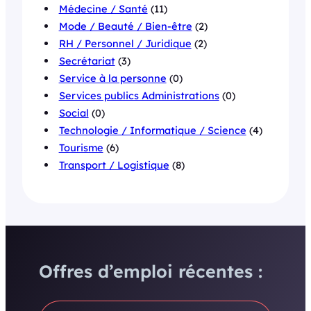
Médecine / Santé
(11)
Mode / Beauté / Bien-être
(2)
RH / Personnel / Juridique
(2)
Secrétariat
(3)
Service à la personne
(0)
Services publics Administrations
(0)
Social
(0)
Technologie / Informatique / Science
(4)
Tourisme
(6)
Transport / Logistique
(8)
Offres d’emploi récentes :