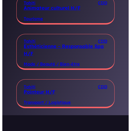
Tahiti
CDD
Animateur culturel H/F
Tourisme
Tahiti
CDD
Esthéticienne – Responsable Spa
H/F
Mode / Beauté / Bien-être
Tahiti
CDD
Pointeur H/F
Transport / Logistique