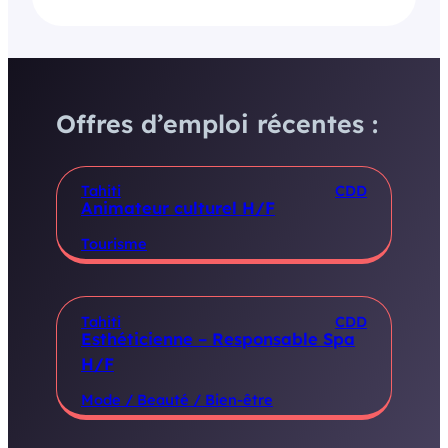
Offres d’emploi récentes :
Tahiti
CDD
Animateur culturel H/F
Tourisme
Tahiti
CDD
Esthéticienne – Responsable Spa
H/F
Mode / Beauté / Bien-être