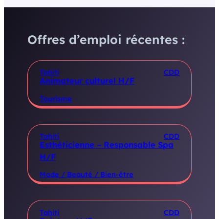
Offres d’emploi récentes :
Tahiti
CDD
Animateur culturel H/F
Tourisme
Tahiti
CDD
Esthéticienne – Responsable Spa
H/F
Mode / Beauté / Bien-être
Tahiti
CDD