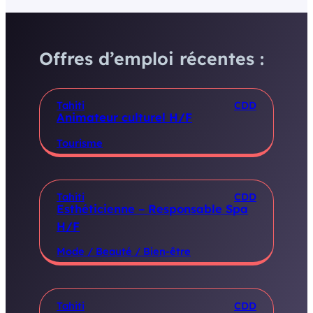
Offres d’emploi récentes :
Tahiti
CDD
Animateur culturel H/F
Tourisme
Tahiti
CDD
Esthéticienne – Responsable Spa
H/F
Mode / Beauté / Bien-être
Tahiti
CDD