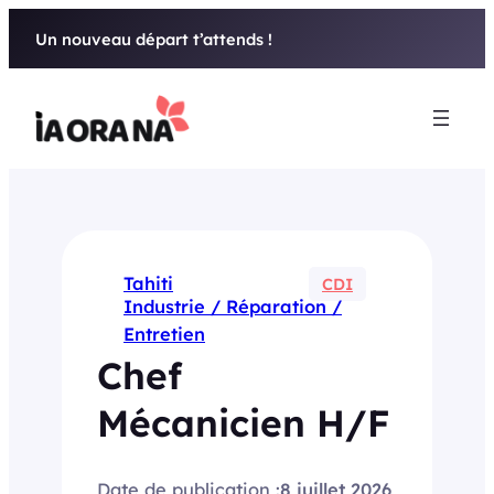
Aller
Un nouveau départ t’attends !
au
contenu
Tahiti
CDI
Industrie / Réparation /
Entretien
Chef
Mécanicien H/F
Date de publication :
8 juillet 2026