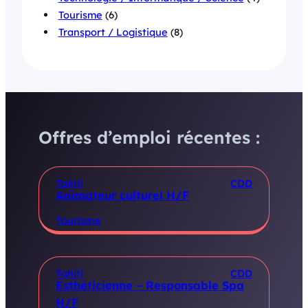
Tourisme
(6)
Transport / Logistique
(8)
Offres d’emploi récentes :
Tahiti
CDD
Animateur culturel H/F
Tourisme
Tahiti
CDD
Esthéticienne – Responsable Spa
H/F