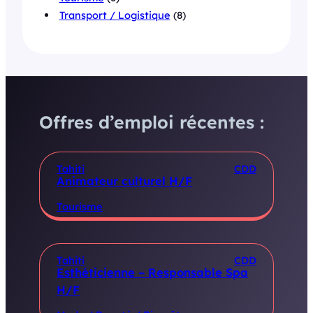
Transport / Logistique
(8)
Offres d’emploi récentes :
Tahiti
CDD
Animateur culturel H/F
Tourisme
Tahiti
CDD
Esthéticienne – Responsable Spa
H/F